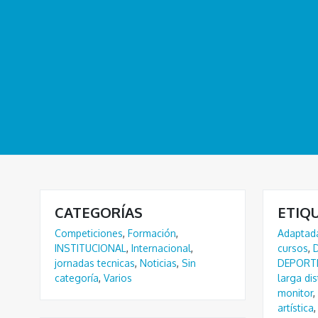
CATEGORÍAS
ETIQ
Competiciones
,
Formación
,
Adaptad
INSTITUCIONAL
,
Internacional
,
cursos
,
jornadas tecnicas
,
Noticias
,
Sin
DEPORT
categoría
,
Varios
larga dis
monitor
,
artística
,