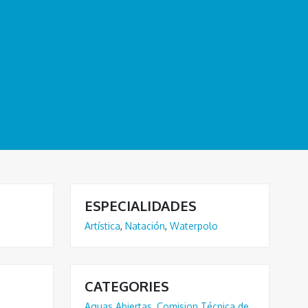
ESPECIALIDADES
Artística
,
Natación
,
Waterpolo
CATEGORIES
Aguas Abiertas
,
Comision Técnica de