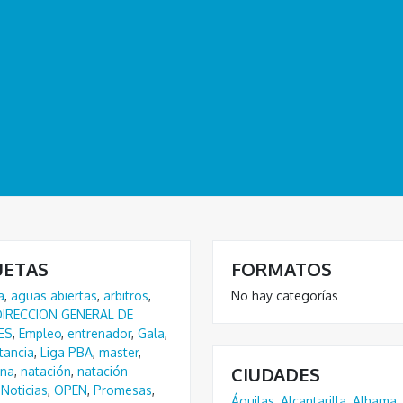
UETAS
FORMATOS
a
,
aguas abiertas
,
arbitros
,
No hay categorías
DIRECCION GENERAL DE
ES
,
Empleo
,
entrenador
,
Gala
,
tancia
,
Liga PBA
,
master
,
CIUDADES
na
,
natación
,
natación
Noticias
,
OPEN
,
Promesas
,
Águilas
,
Alcantarilla
,
Alhama
,