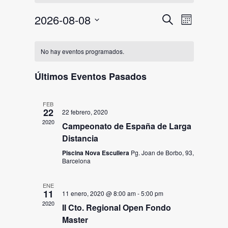
Navegac
Naveg
2026-08-08
Buscar
Mes
de
de
Selecciona
Calendario
la
vistas
búsqued
No hay eventos programados.
fecha.
de
de
y
Eventos
Últimos Eventos Pasados
Event
vistas
de
FEB
22
22 febrero, 2020
Eventos
2020
Campeonato de España de Larga
Distancia
Piscina Nova Escullera
Pg. Joan de Borbo, 93,
Barcelona
ENE
11
11 enero, 2020 @ 8:00 am
-
5:00 pm
2020
II Cto. Regional Open Fondo
Master