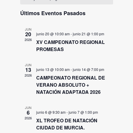
búsqued
fecha.
de
de
y
Eventos
Últimos Eventos Pasados
Event
vistas
de
JUN
20
junio 20 @ 10:00 am
-
junio 21 @ 1:00 pm
Eventos
2026
XV CAMPEONATO REGIONAL
PROMESAS
JUN
13
junio 13 @ 10:00 am
-
junio 14 @ 7:00 pm
2026
CAMPEONATO REGIONAL DE
VERANO ABSOLUTO +
NATACIÓN ADAPTADA 2026
JUN
6
junio 6 @ 9:30 am
-
junio 7 @ 1:00 pm
2026
XL TROFEO DE NATACIÓN
CIUDAD DE MURCIA.