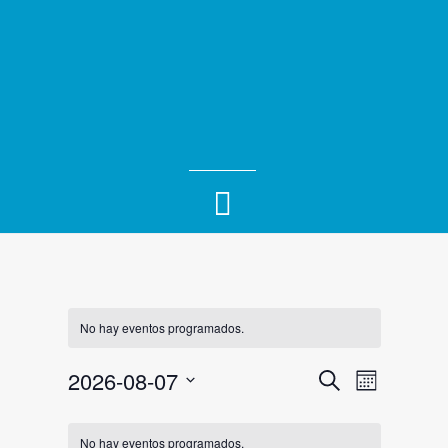
No hay eventos programados.
Navegac
Naveg
2026-08-07
Buscar
Mes
de
de
Selecciona
Calendario
la
vistas
No hay eventos programados.