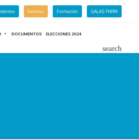
identes
Eventos
Formación
GALAS FNRM
D
DOCUMENTOS
ELECCIONES 2024
search