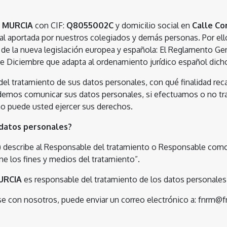
E MURCIA
con CIF:
Q8055002C
y domicilio social en
Calle Co
nal aportada por nuestros colegiados y demás personas. Por ell
de la nueva legislación europea y española: El Reglamento Gen
 de Diciembre que adapta al ordenamiento jurídico español dic
del tratamiento de sus datos personales, con qué finalidad rec
odemos comunicar sus datos personales, si efectuamos o no tr
o puede usted ejercer sus derechos.
 datos personales?
escribe al Responsable del tratamiento o Responsable como “la 
ne los fines y medios del tratamiento”.
URCIA
es responsable del tratamiento de los datos personales 
se con nosotros, puede enviar un correo electrónico a: fnrm@fn