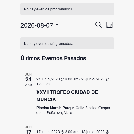
No hay eventos programados.
Navegac
Naveg
2026-08-07
Buscar
Mes
de
de
Selecciona
Calendario
la
vistas
búsqued
No hay eventos programados.
fecha.
de
de
y
Eventos
Últimos Eventos Pasados
Event
vistas
de
JUN
24
24 junio, 2023 @ 8:00 am
-
25 junio, 2023 @
1:30 pm
Eventos
2023
XXVII TROFEO CIUDAD DE
MURCIA
Piscina Murcia Parque
Calle Alcalde Gaspar
de La Peña, s/n, Murcia
JUN
17
17 junio, 2023 @ 8:00 am
-
18 junio, 2023 @