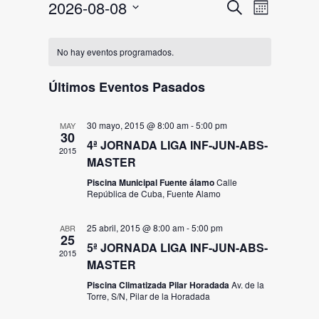
Navegac
Naveg
2026-08-08
Buscar
Mes
de
de
Selecciona
Calendario
la
vistas
búsqued
No hay eventos programados.
fecha.
de
de
y
Eventos
Últimos Eventos Pasados
Event
vistas
30 mayo, 2015 @ 8:00 am
-
5:00 pm
de
MAY
30
4ª JORNADA LIGA INF-JUN-ABS-
Eventos
2015
MASTER
Piscina Municipal Fuente álamo
Calle
República de Cuba, Fuente Alamo
25 abril, 2015 @ 8:00 am
-
5:00 pm
ABR
25
5ª JORNADA LIGA INF-JUN-ABS-
2015
MASTER
Piscina Climatizada Pilar Horadada
Av. de la
Torre, S/N, Pilar de la Horadada