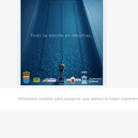
Utilizamos cookies para asegurar que damos la mejor experienc
Evento
Adaptada
natación
OPEN
Regional Absoluto
CAMPEONATO REGIONAL
DE VERANO ABSOLUTO +
NATACIÓN ADAPTADA
2026