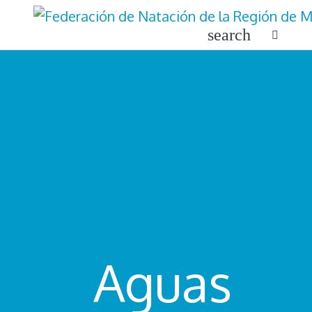
Ir
al
search
contenido
Aguas