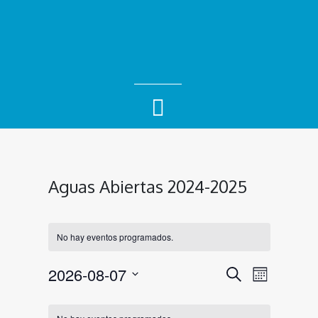
Aguas Abiertas 2024-2025
No hay eventos programados.
Navegac
Naveg
2026-08-07
Buscar
Mes
de
de
Selecciona
Calendario
la
vistas