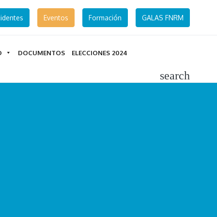
identes
Eventos
Formación
GALAS FNRM
D
DOCUMENTOS
ELECCIONES 2024
search