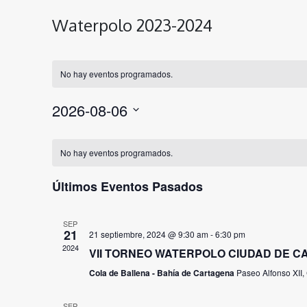
Waterpolo 2023-2024
No hay eventos programados.
2026-08-06
Selecciona
Calendario
la
No hay eventos programados.
fecha.
de
Eventos
Últimos Eventos Pasados
SEP
21
21 septiembre, 2024 @ 9:30 am
-
6:30 pm
2024
VII TORNEO WATERPOLO CIUDAD DE 
Cola de Ballena - Bahía de Cartagena
Paseo Alfonso XII,
SEP