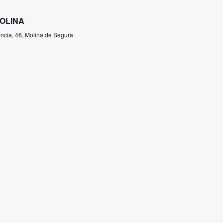
MOLINA
encia, 46, Molina de Segura
E WATERPOLO POR CLUBES