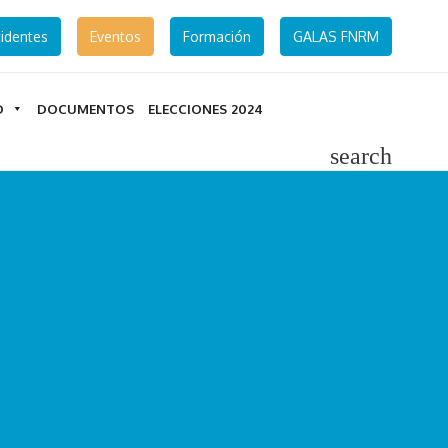
identes
Eventos
Formación
GALAS FNRM
D
DOCUMENTOS
ELECCIONES 2024
search