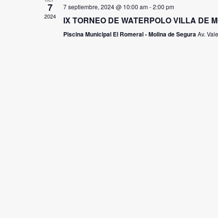
7
7 septiembre, 2024 @ 10:00 am
-
2:00 pm
2024
IX TORNEO DE WATERPOLO VILLA DE 
Piscina Municipal El Romeral - Molina de Segura
Av. Val
JUN
20
20 junio, 2024 @ 11:00 am
-
23 junio, 2024 @ 3:30 pm
2024
CAMPEONATO DE ESPAÑA INFANTIL D
Inacua Málaga
Calle Marilyn Monroe s/n, Málaga