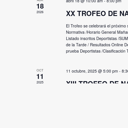
abril 18 @ 10:00 am
-
8:00 pm
18
XX TROFEO DE N
2026
El Trofeo se celebrará el próximo
Normativa /Horario General Mañan
Listado inscritos Deportistas /S
de la Tarde / Resultados Online De
prueba Deportistas /Clasificación 
OCT
11 octubre, 2025 @ 5:00 pm
-
8:
11
XIII TROFEO DE 
2025
JUEGOS DEL GUA
Comienza la temporada 2025/26 de
desde el Complejo Deportivo San A
de Lorca" da el pistoletazo de sa
Murcia. Este importante trofeo, p