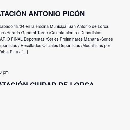
ATACIÓN ANTONIO PICÓN
 sábado 18/04 en la Piscina Municipal San Antonio de Lorca.
a /Horario General Tarde /Calentamiento / Deportistas:
UMARIO FINAL Deportistas /Series Preliminares Mañana /Series
portistas / Resultados Oficiales Deportistas /Medallistas por
Tabla Fina / […]
30 pm
NATACIÓN CIUDAD DE LORCA.
DALENTÍN.
 natación en piscina! El próximo sábado, 11 de octubre,
ntonio de Lorca, el ya tradicional Trofeo de Natación "Ciudad
lida a la presente temporada de competiciones en la Región de
erteneciente a los cuadragésimo sextos […]