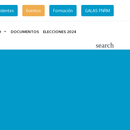
identes
Eventos
Formación
GALAS FNRM
D
DOCUMENTOS
ELECCIONES 2024
search