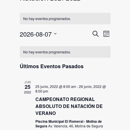
No hay eventos programados.
Navegac
Naveg
2026-08-07
Buscar
Mes
de
de
Selecciona
Calendario
la
vistas
búsqued
No hay eventos programados.
fecha.
de
de
y
Eventos
Últimos Eventos Pasados
Event
vistas
de
JUN
25
25 junio, 2022 @ 8:00 am
-
26 junio, 2022 @
8:00 pm
Eventos
2022
CAMPEONATO REGIONAL
ABSOLUTO DE NATACIÓN DE
VERANO
Piscina Municipal El Romeral - Molina de
Segura
Av. Valencia, 46, Molina de Segura