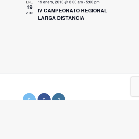
19 enero, 2013 @ 8:00 am
-
5:00 pm
de
ENE
19
IV CAMPEONATO REGIONAL
Eventos
2013
LARGA DISTANCIA
Copyright FNRM
- Diseño por
mimo