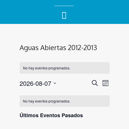
Aguas Abiertas 2012-2013
No hay eventos programados.
Navegac
Naveg
2026-08-07
Buscar
Mes
de
de
Selecciona
Calendario
la
vistas
búsqued
No hay eventos programados.
fecha.
de
de
y
Eventos
Últimos Eventos Pasados
Event
vistas