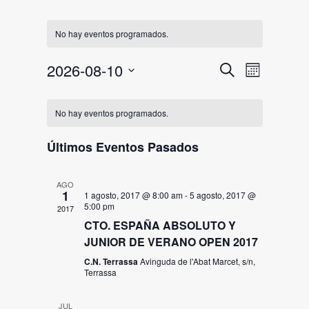
No hay eventos programados.
Navegac
Naveg
2026-08-10
Buscar
Mes
de
de
Selecciona
Calendario
la
vistas
búsqued
No hay eventos programados.
fecha.
de
de
y
Eventos
Últimos Eventos Pasados
Event
vistas
de
AGO
1
1 agosto, 2017 @ 8:00 am
-
5 agosto, 2017 @
5:00 pm
Eventos
2017
CTO. ESPAÑA ABSOLUTO Y
JUNIOR DE VERANO OPEN 2017
C.N. Terrassa
Avinguda de l'Abat Marcet, s/n,
Terrassa
JUL