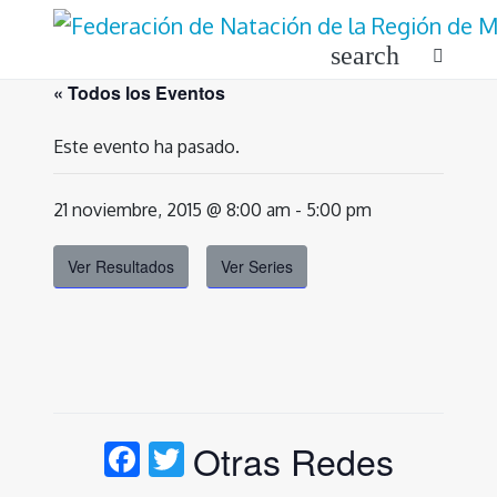
Ir
al
search
contenido
« Todos los Eventos
Este evento ha pasado.
21 noviembre, 2015 @ 8:00 am
-
5:00 pm
Ver Resultados
Ver Series
Facebook
Twitter
Otras Redes