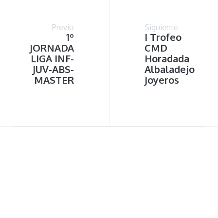
Previo
Siguiente
1º
I Trofeo
JORNADA
CMD
LIGA INF-
Horadada
JUV-ABS-
Albaladejo
MASTER
Joyeros