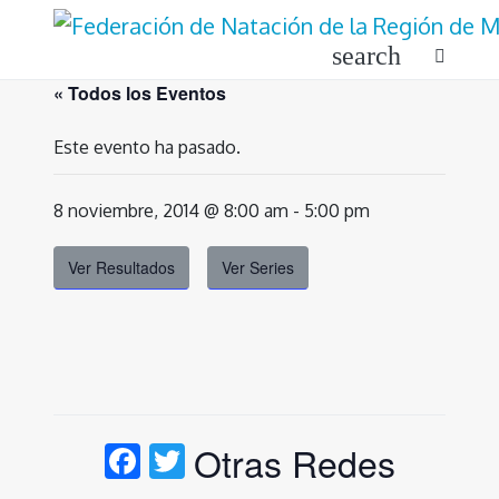
Ir
al
search
contenido
« Todos los Eventos
Este evento ha pasado.
8 noviembre, 2014 @ 8:00 am
-
5:00 pm
Ver Resultados
Ver Series
Facebook
Twitter
Otras Redes