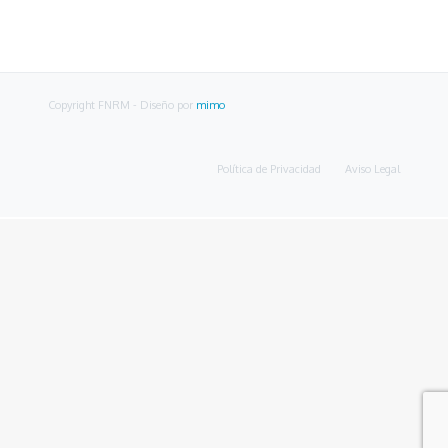
Copyright FNRM
- Diseño por
mimo
Política de Privacidad
Aviso Legal