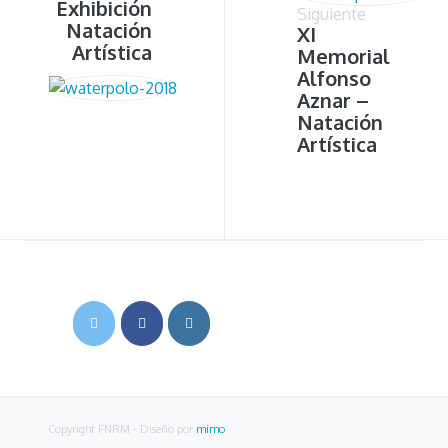
Exhibición
Siguiente
Natación
XI
Artística
Memorial
Alfonso
Aznar –
Natación
Artística
Copyright FNRM
- Diseño por
mimo