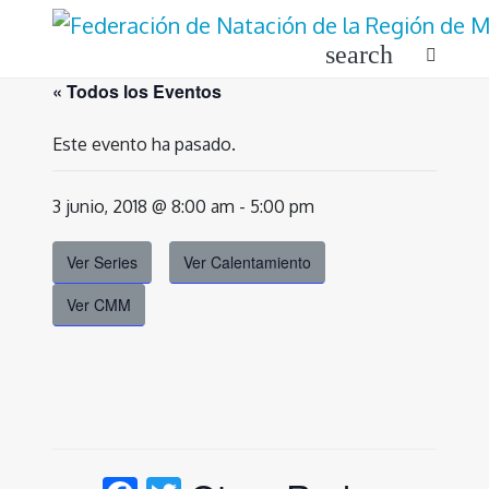
Ir
al
search
contenido
« Todos los Eventos
Este evento ha pasado.
3 junio, 2018 @ 8:00 am
-
5:00 pm
Ver Series
Ver Calentamiento
Ver CMM