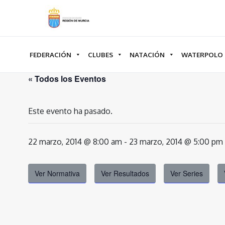
Ir
al
contenido
FEDERACIÓN
CLUBES
NATACIÓN
WATERPOLO
« Todos los Eventos
Este evento ha pasado.
22 marzo, 2014 @ 8:00 am
-
23 marzo, 2014 @ 5:00 pm
Ver Normativa
Ver Resultados
Ver Series