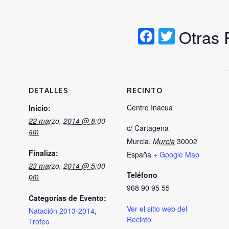
Facebook
Twitter
Otras
DETALLES
RECINTO
Centro Inacua
Inicio:
22 marzo, 2014 @ 8:00
c/ Cartagena
am
Murcia
,
Murcia
30002
Finaliza:
España
+ Google Map
23 marzo, 2014 @ 5:00
Teléfono
pm
968 90 95 55
Categorías de Evento:
Ver el sitio web del
Natación 2013-2014
,
Recinto
Trofeo