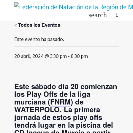
Ir
al
search
contenido
« Todos los Eventos
Este evento ha pasado.
20 abril, 2024 @ 3:30 pm
-
8:30 pm
Este sábado día 20 comienzan
los Play Offs de la liga
murciana (
FNRM
) de
WATERPOLO. La primera
jornada de estos play offs
tendrá lugar en la piscina del
CD Inacua de Murcia a partir