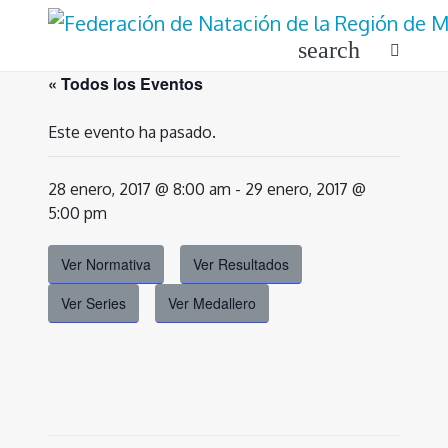
Ir
al
search
contenido
« Todos los Eventos
Este evento ha pasado.
28 enero, 2017 @ 8:00 am
-
29 enero, 2017 @
5:00 pm
Ver Normativa
Ver Resultados
Ver Series
Ver Medallero