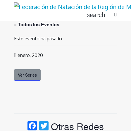
Ir
al
search
contenido
« Todos los Eventos
Este evento ha pasado.
11 enero, 2020
Ver Series
Facebook
Twitter
Otras Redes