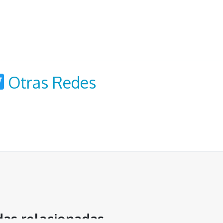
acebook
Twitter
Otras Redes
das relacionadas