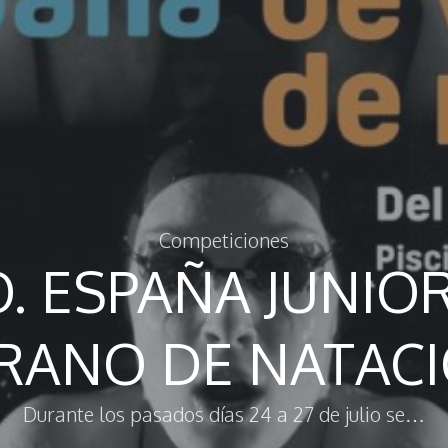
Competiciones
. ESPAÑA JUNIO
RANO DE NATAC
Durante los pasados días 24 a 27 de julio se…