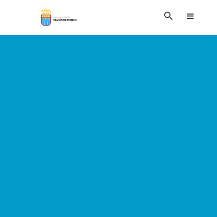
Ir
search
al
contenido