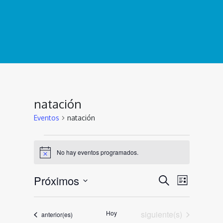
natación
Eventos
natación
Eventos
No hay eventos programados.
Aviso
Navegac
Naveg
Próximos
Buscar
Lista
de
de
Selecciona
la
vistas
búsqued
Eventos
Hoy
siguiente(s)
Eventos
fecha.
anterior(es)