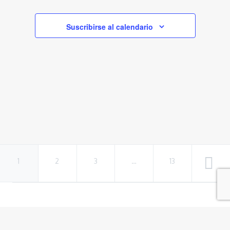
de
y
Event
vistas
Suscribirse al calendario
de
Eventos
1
2
3
…
13