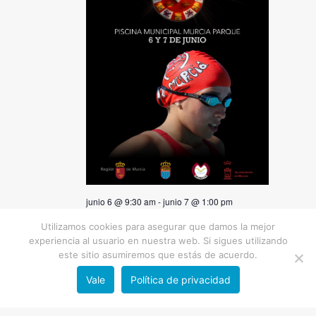
junio 6 @ 9:30 am
-
junio 7 @ 1:00 pm
XL TROFEO DE NATACIÓN
Utilizamos cookies para asegurar que damos la mejor
CIUDAD DE MURCIA.
experiencia al usuario en nuestra web. Si sigues utilizando
este sitio asumiremos que estás de acuerdo.
Vale
Política de privacidad
Día anterior
Siguiente día