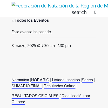
Ir
al
search
contenido
« Todos los Eventos
Este evento ha pasado.
8 marzo, 2025 @ 9:30 am
-
1:30 pm
Normativa
|
HORARIO
|
Listado Inscritos
|
Series
|
SUMARIO FINAL
|
Resultados Online
|
RESULTADOS OFICIALES
/
Clasificación por
Clubes/