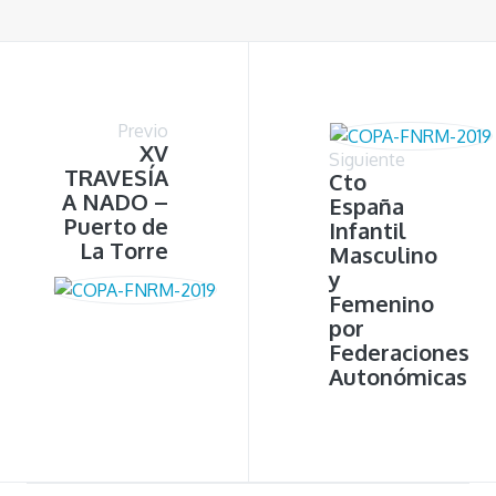
Previo
XV
Siguiente
TRAVESÍA
Cto
A NADO –
España
Puerto de
Infantil
La Torre
Masculino
y
Femenino
por
Federaciones
Autonómicas