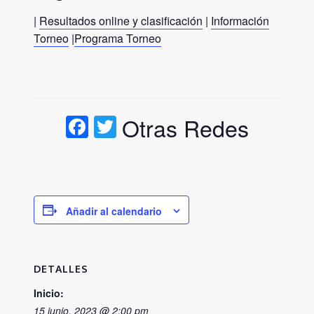
|
Resultados online y clasificación
|
Información
Torneo
|
Programa Torneo
Facebook
Twitter
Otras Redes
Añadir al calendario
DETALLES
Inicio:
15 junio, 2023 @ 2:00 pm