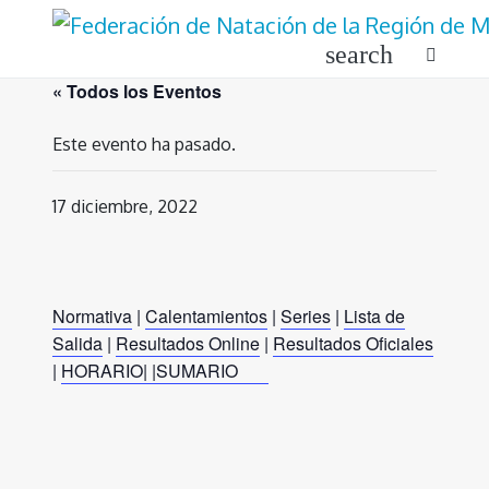
Ir
al
search
contenido
« Todos los Eventos
Este evento ha pasado.
17 diciembre, 2022
Normativa
|
Calentamientos
|
Series
|
Lista de
Salida
|
Resultados Online
|
Resultados Oficiales
|
HORARIO|
|
SUMARIO