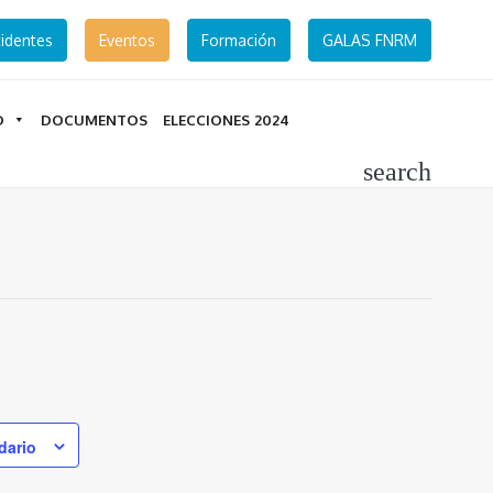
identes
Eventos
Formación
GALAS FNRM
D
DOCUMENTOS
ELECCIONES 2024
search
dario