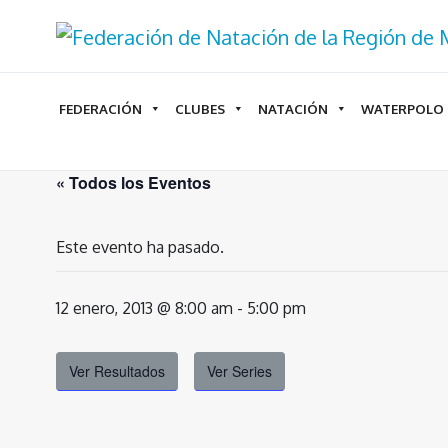
Ir
al
contenido
FEDERACIÓN
CLUBES
NATACIÓN
WATERPOLO
« Todos los Eventos
Este evento ha pasado.
12 enero, 2013 @ 8:00 am
-
5:00 pm
Ver Resultados
Ver Series