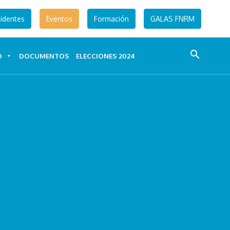
identes
Eventos
Formación
GALAS FNRM
search
D
DOCUMENTOS
ELECCIONES 2024