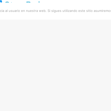
acebook
Twitter
Otras Redes
ia al usuario en nuestra web. Si sigues utilizando este sitio asumirem
das relacionadas