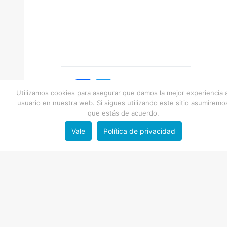
Facebook
Twitter
Utilizamos cookies para asegurar que damos la mejor experiencia a
Otras Redes
usuario en nuestra web. Si sigues utilizando este sitio asumiremo
que estás de acuerdo.
Vale
Política de privacidad
En esta categoría