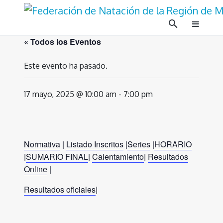
Ir
al
search
contenido
« Todos los Eventos
Este evento ha pasado.
17 mayo, 2025 @ 10:00 am
-
7:00 pm
Normativa
|
Listado Inscritos
|
Series
|
HORARIO
|
SUMARIO FINAL
|
Calentamiento
|
Resultados
Online
|
Resultados oficiales
|