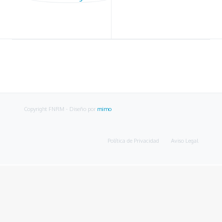
Copyright FNRM
- Diseño por
mimo
Política de Privacidad
Aviso Legal