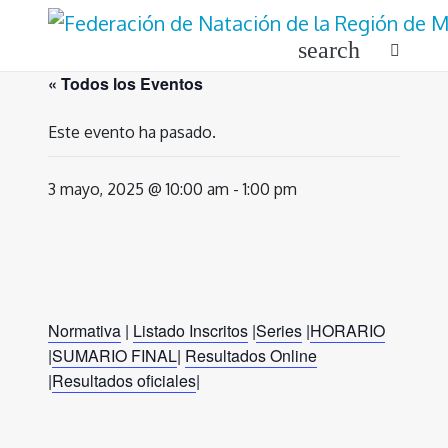
Ir
al
search
contenido
« Todos los Eventos
Este evento ha pasado.
3 mayo, 2025 @ 10:00 am
-
1:00 pm
Normativa
|
Listado Inscritos
|
Series
|
HORARIO
|
SUMARIO FINAL
|
Resultados Online
|
Resultados oficiales
|