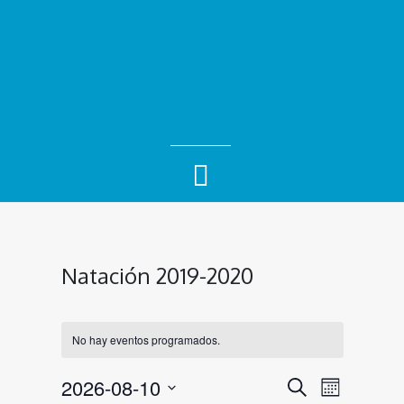
Natación 2019-2020
No hay eventos programados.
Navegac
Naveg
2026-08-10
Buscar
Mes