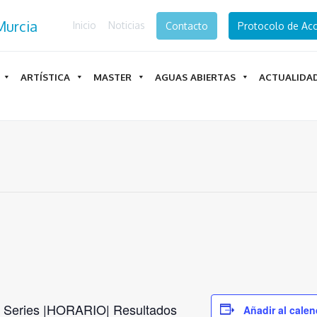
Inicio
Noticias
Contacto
Protocolo de Acc
ARTÍSTICA
MASTER
AGUAS ABIERTAS
ACTUALIDA
|
Series
|
HORARIO
|
Resultados
Añadir al calen