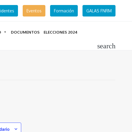
identes
Eventos
Formación
GALAS FNRM
D
DOCUMENTOS
ELECCIONES 2024
search
dario