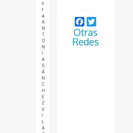
c
i
a
Facebook
Twitter
A
N
Otras
T
Redes
O
N
I
A
S
Á
N
C
H
E
Z
V
I
L
A