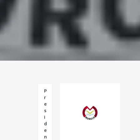
P
r
e
s
i
d
e
n