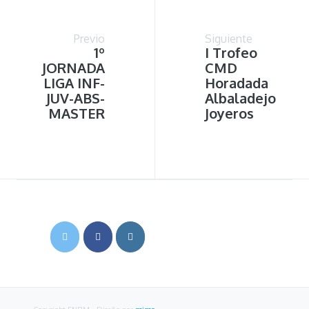
Previo
Siguiente
1º
I Trofeo
JORNADA
CMD
LIGA INF-
Horadada
JUV-ABS-
Albaladejo
MASTER
Joyeros