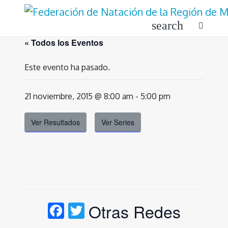
Ir
al
search
contenido
« Todos los Eventos
Este evento ha pasado.
21 noviembre, 2015 @ 8:00 am
-
5:00 pm
Ver Resultados
Ver Series
Facebook
Twitter
Otras Redes