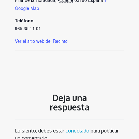
Pilar de la Horadada
,
Alicante
03190
España
+
Google Map
Teléfono
965 35 11 01
Ver el sitio web del Recinto
Deja una
respuesta
Lo siento, debes estar
conectado
para publicar
un comentario.