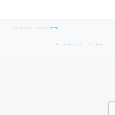
Copyright FNRM
- Diseño por
mimo
Política de Privacidad
Aviso Legal