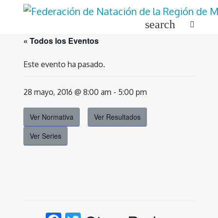
Ir
al
search
contenido
« Todos los Eventos
Este evento ha pasado.
28 mayo, 2016 @ 8:00 am
-
5:00 pm
Ver Normativa
Ver Resultados
Ver Series