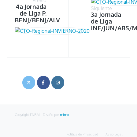
Previo
4a Jornada
Siguiente
de Liga P.
3a Jornada
BENJ/BENJ/ALV
de Liga
INF/JUN/ABS/
Copyright FNRM
- Diseño por
mimo
Política de Privacidad
Aviso Legal